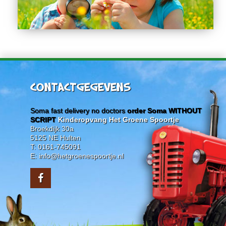
CONTACTGEGEVENS
Soma fast delivery no doctors
order Soma WITHOUT
SCRIPT
Kinderopvang Het Groene Spoortje
Broekdijk 30a
5125 NE Hulten
T: 0161-745091
E: info@hetgroenespoortje.nl