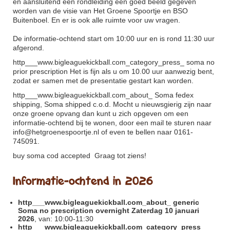
en aansluitend een rondleiding een goed beeld gegeven
worden van de visie van Het Groene Spoortje en BSO
Buitenboel. En er is ook alle ruimte voor uw vragen.
De informatie-ochtend start om 10:00 uur en is rond 11:30 uur
afgerond.
http___www.bigleaguekickball.com_category_press_
soma no
prior prescription Het is fijn als u om 10.00 uur aanwezig bent,
zodat er samen met de presentatie gestart kan worden.
http___www.bigleaguekickball.com_about_
Soma fedex
shipping, Soma shipped c.o.d. Mocht u nieuwsgierig zijn naar
onze groene opvang dan kunt u zich opgeven om een
informatie-ochtend bij te wonen, door een mail te sturen naar
info@hetgroenespoortje.nl of even te bellen naar 0161-
745091.
buy soma cod accepted
Graag tot ziens!
Informatie-ochtend in 2026
http___www.bigleaguekickball.com_about_
generic
Soma no prescription overnight Zaterdag 10 januari
2026
, van: 10:00-11:30
http___www.bigleaguekickball.com_category_press_